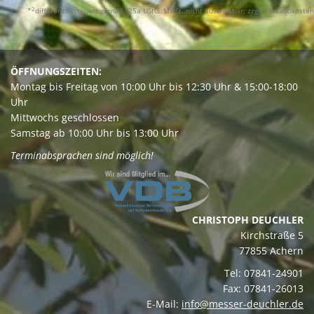
2
*
differenzbesteuert gemäß §25a UStG.;MwSt. nicht ausweisbar; zzgl. Versandkosten
ÖFFNUNGSZEITEN:
Montag bis Freitag von 10:00 Uhr bis 12:30 Uhr & 15:00-18:00
Uhr
Mittwochs geschlossen
Samstag ab 10:00 Uhr bis 13:00 Uhr
Terminabsprachen sind möglich!
CHRISTOPH DEUCHLER
Kirchstraße 5
77855 Achern
Tel: 07841-24901
Fax: 07841-26013
E-Mail:
info@messer-deuchler.de