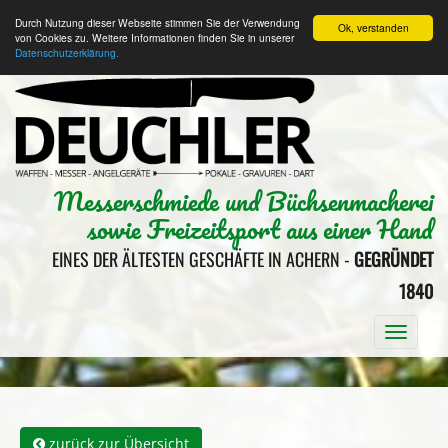
Durch Nutzung dieser Webseite stimmen Sie der Verwendung
Ok, verstanden
von Cookies zu. Weitere Informationen finden Sie in unserer
Datenschutzerklärung.
Messerschmiede und Büchsenmacherei
sowie Freizeitsport aus einer Hand
EINES DER ÄLTESTEN GESCHÄFTE IN ACHERN -
GEGRÜNDET
1840
Toggle
naviga
zurück zur Übersicht